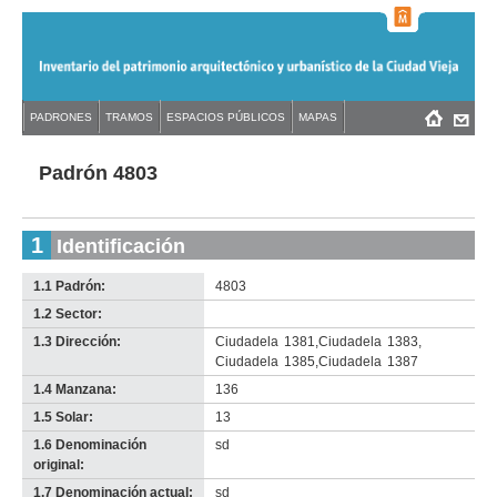
Jump
to
navigation
Back
PADRONES
TRAMOS
ESPACIOS PÚBLICOS
MAPAS
Menú
Back
to
principal
to
top
top
Padrón 4803
1
Identificación
1.1 Padrón:
4803
1.2 Sector:
-
no
1.3 Dirección:
Ciudadela
1381
,
Ciudadela
1383
,
info-
Ciudadela
1385
,
Ciudadela
1387
1.4 Manzana:
136
1.5 Solar:
13
1.6 Denominación
sd
original:
1.7 Denominación actual:
sd