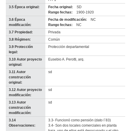
3.5 Época original:
Fecha original:
SD
Rango fechas:
1900-1920
3.6 Época
Fecha de modificación:
NC
modificación:
Rango fechas:
NC
3.7 Propiedad:
Privada
3.8 Régimen:
Común
3.9 Protección
Protección departamental
legal:
3.10 Autor proyecto
Eusebio A. Perotti, arq.
original:
3.11 Autor
sd
construcción
original:
3.12 Autor proyecto
sd
modificación:
3.13 Autor
sd
construcción
modificación:
3.14
3.3- Funcionó como pensión (dato I´83)
Observaciones:
3.4- Son dos locales comerciales en planta
baja, uno de ellos está desocupado y el otro