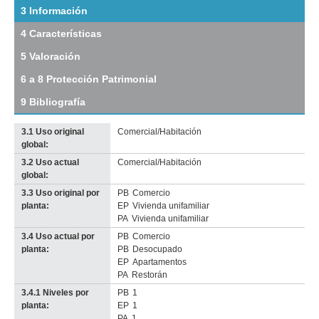
tramo:
3 Información
Ciudadela
4 Características
(Ci
5)
5 Valoración
Descargar
tamaño
6 a 8 Protección Patrimonial
original
9 Bibliografía
3.1 Uso original
Comercial/Habitación
global:
3.2 Uso actual
Comercial/Habitación
Imagen del tramo:
Ciudadela (Ci 5)
global:
Descarga tamaño completo
3.3 Uso original por
PB
Comercio
Anterior
Pausa
Siguiente
planta:
EP
Vivienda unifamiliar
PA
Vivienda unifamiliar
3.4 Uso actual por
PB
Comercio
planta:
PB
Desocupado
EP
Apartamentos
PA
Restorán
3.4.1 Niveles por
PB
1
planta:
EP
1
PA
1