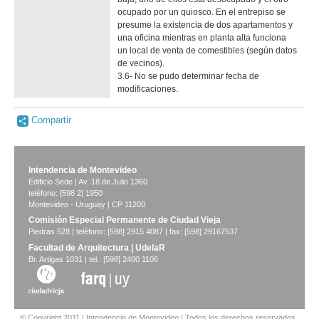
ocupado por un quiosco. En el entrepiso se
presume la existencia de dos apartamentos y
una oficina mientras en planta alta funciona
un local de venta de comestibles (según datos
de vecinos).
3.6- No se pudo determinar fecha de
modificaciones.
Compartir
Intendencia de Montevideo
Edificio Sede | Av. 18 de Julio 1360
teléfono: [598 2] 1950
Montevideo - Uruguay | CP 11200
Comisión Especial Permanente de Ciudad Vieja
Piedras 528 | teléfono: [598] 2915 4087 | fax: [598] 29167537
Facultad de Arquitectura | UdelaR
Br. Artigas 1031 | tel.: [598] 2400 1106
© Copyright 2011 | Intendencia de Montevideo | Todos los derechos reservados