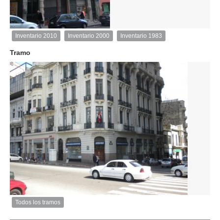
1
de
1
Inventario 2010
Inventario 2000
Inventario 1983
Inventario
2010
Tramo
Exterior
Descargar
imagen
original
Todos los tramos
Imagen
del