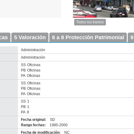
Todos los tramos
Imagen
del
icas
5 Valoración
6 a 8 Protección Patrimonial
tramo:
9
Plaza
Independencia
Administración
(PI
Administración
1)
Descargar
SS
Oficinas
tamaño
PB
Oficinas
original
PA
Oficinas
SS
Oficinas
PB
Oficinas
PA
Oficinas
SS
1
PB
1
PA
8
Fecha original:
SD
Rango fechas:
1980-2000
Fecha de modificación:
NC