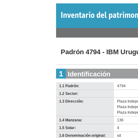
Jump
to
navigation
Back
Menú
to
Back
principal
top
to
Padrón 4794 - IBM Urug
top
1
Identificación
1.1 Padrón:
4794
1.2 Sector:
-
no
1.3 Dirección:
Plaza Indep
info-
Plaza Indep
Plaza Indep
1.4 Manzana:
136
1.5 Solar:
4
1.6 Denominación original:
sd