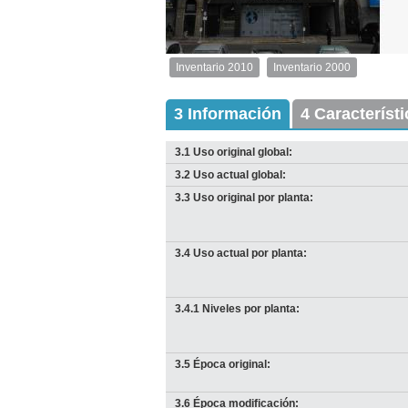
1
de
1
Inventario 2010
Inventario 2000
Inventario
2010
Exterior
3 Información
4 Característ
Descargar
imagen
3.1 Uso original global:
original
3.2 Uso actual global:
3.3 Uso original por planta:
3.4 Uso actual por planta:
3.4.1 Niveles por planta:
3.5 Época original:
3.6 Época modificación: