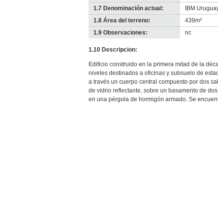
1.7 Denominación actual:
IBM Urugua
1.8 Área del terreno:
439m²
1.9 Observaciones:
nc
1.10 Descripcion:
Edificio construido en la primera mitad de la dé
niveles destinados a oficinas y subsuelo de est
a través un cuerpo central compuesto por dos sali
de vidrio reflectante, sobre un basamento de dos
en una pérgola de hormigón armado. Se encuent