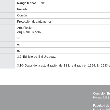
Rango fechas:
NC
Privada
Común
Protección departamental
Arq. Plottier
Arq. Raúl Sichero
sd
nc
nc
3.2- Edificio de IBM Uruguay.
3.10- Datos de la actualización del I´83, realizada en 1994. En 1983 e
Comisión Es
Piedras 528 | 
Facultad de
Br. Artigas 103