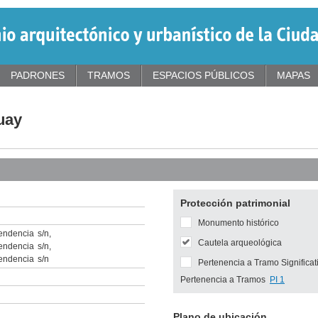
PADRONES
TRAMOS
ESPACIOS PÚBLICOS
MAPAS
uay
Protección patrimonial
Monumento histórico
endencia
s/n
,
Cautela arqueológica
endencia
s/n
,
endencia
s/n
Pertenencia a Tramo Significat
Pertenencia a Tramos
PI 1
Plano de ubicación