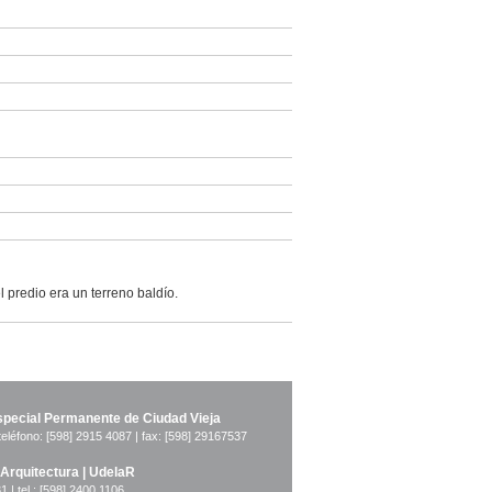
l predio era un terreno baldío.
pecial Permanente de Ciudad Vieja
teléfono: [598] 2915 4087 | fax: [598] 29167537
 Arquitectura | UdelaR
1 | tel.: [598] 2400 1106