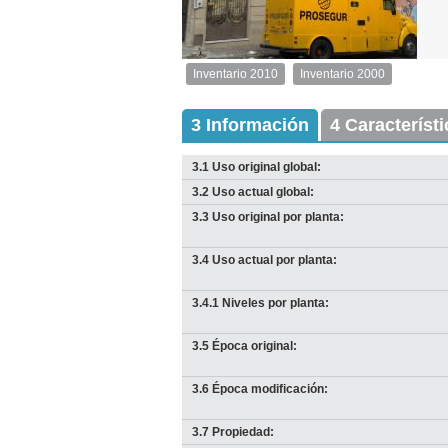
2
de
2
Inventario 2010
Inventario 2000
Inventario
2010
Exterior
3 Información
4 Característ
Descargar
imagen
3.1 Uso original global:
original
3.2 Uso actual global:
3.3 Uso original por planta:
3.4 Uso actual por planta:
3.4.1 Niveles por planta:
3.5 Época original:
I
3.6 Época modificación:
D
Anterior
Pausa
Siguiente
3.7 Propiedad: