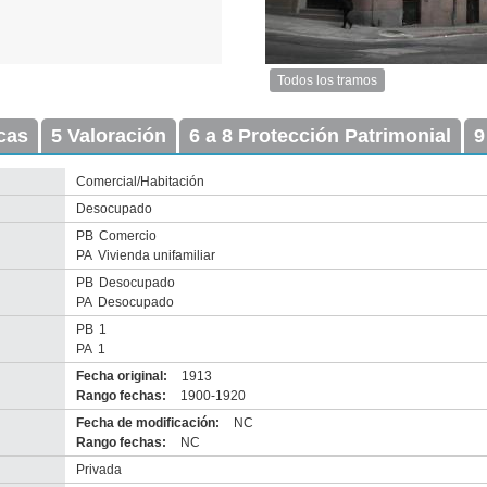
Todos los tramos
Imagen
del
icas
5 Valoración
6 a 8 Protección Patrimonial
tramo:
9
Ciudadela
(Ci
Comercial/Habitación
3)
Desocupado
Descargar
tamaño
PB
Comercio
original
PA
Vivienda unifamiliar
PB
Desocupado
PA
Desocupado
PB
1
PA
1
Fecha original:
1913
Rango fechas:
1900-1920
nventario 2010
Fecha de modificación:
NC
escarga tamaño original
Rango fechas:
NC
Privada