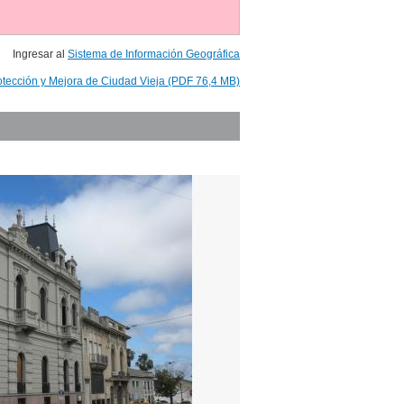
Ingresar al
Sistema de Información Geográfica
otección y Mejora de Ciudad Vieja (PDF 76,4 MB)