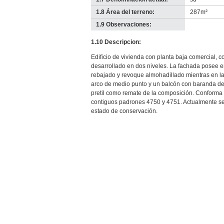
1.8 Área del terreno:
287m²
1.9 Observaciones:
-
no
1.10 Descripcion:
info-
Edificio de vivienda con planta baja comercial, co
desarrollado en dos niveles. La fachada posee e
rebajado y revoque almohadillado mientras en la
arco de medio punto y un balcón con baranda de 
pretil como remate de la composición. Conforma 
contiguos padrones 4750 y 4751. Actualmente s
estado de conservación.