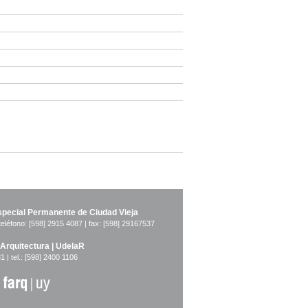
pecial Permanente de Ciudad Vieja
teléfono: [598] 2915 4087 | fax: [598] 29167537
 Arquitectura | UdelaR
1 | tel.: [598] 2400 1106