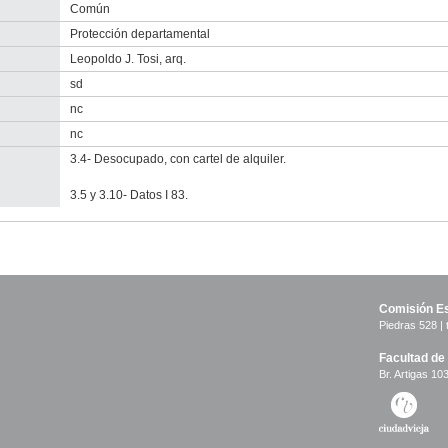
Común
Protección departamental
Leopoldo J. Tosi, arq.
sd
nc
nc
3.4- Desocupado, con cartel de alquiler.
3.5 y 3.10- Datos I 83.
Comisión Es
Piedras 528 | 
Facultad de
Br. Artigas 103