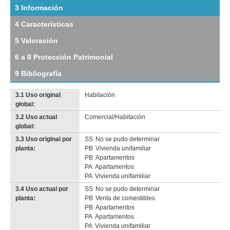
tramo:
3 Información
25
4 Características
de
Mayo
5 Valoración
(VM
2)
6 a 8 Protección Patrimonial
Descargar
tamaño
9 Bibliografía
original
3.1 Uso original
Habitación
global:
3.2 Uso actual
Comercial/Habitación
global:
3.3 Uso original por
SS
No se pudo determinar
planta:
PB
Vivienda unifamiliar
PB
Apartamentos
PA
Apartamentos
PA
Vivienda unifamiliar
3.4 Uso actual por
SS
No se pudo determinar
planta:
PB
Venta de comestibles
PB
Apartamentos
PA
Apartamentos
PA
Vivienda unifamiliar