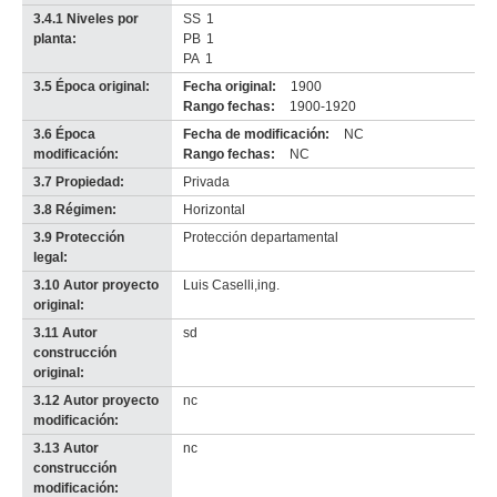
3.4.1 Niveles por
SS
1
planta:
PB
1
PA
1
3.5 Época original:
Fecha original:
1900
Rango fechas:
1900-1920
3.6 Época
Fecha de modificación:
NC
modificación:
Rango fechas:
NC
3.7 Propiedad:
Privada
3.8 Régimen:
Horizontal
3.9 Protección
Protección departamental
legal:
3.10 Autor proyecto
Luis Caselli,ing.
original:
3.11 Autor
sd
construcción
original:
3.12 Autor proyecto
nc
modificación:
3.13 Autor
nc
construcción
modificación: