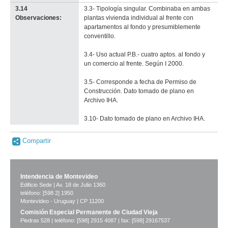
3.14
3.3- Tipología singular. Combinaba en ambas
Observaciones:
plantas vivienda individual al frente con
apartamentos al fondo y presumiblemente
conventillo.
3.4- Uso actual P.B.- cuatro aptos. al fondo y
un comercio al frente. Según I 2000.
3.5- Corresponde a fecha de Permiso de
Construcción. Dato tomado de plano en
Archivo IHA.
3.10- Dato tomado de plano en Archivo IHA.
Compartir
Intendencia de Montevideo
Edificio Sede | Av. 18 de Julio 1360
teléfono: [598 2] 1950
Montevideo - Uruguay | CP 11200
Comisión Especial Permanente de Ciudad Vieja
Piedras 528 | teléfono: [598] 2915 4087 | fax: [598] 29167537