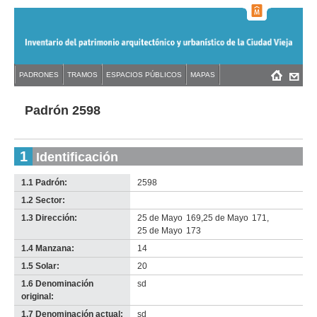
Jump
to
navigation
Back
PADRONES
TRAMOS
ESPACIOS PÚBLICOS
MAPAS
Menú
Back
to
principal
to
top
top
Padrón 2598
1
Identificación
1.1 Padrón:
2598
1.2 Sector:
-
no
1.3 Dirección:
25 de Mayo
169
,
25 de Mayo
171
,
info-
25 de Mayo
173
1.4 Manzana:
14
1.5 Solar:
20
1.6 Denominación
sd
original:
1.7 Denominación actual:
sd