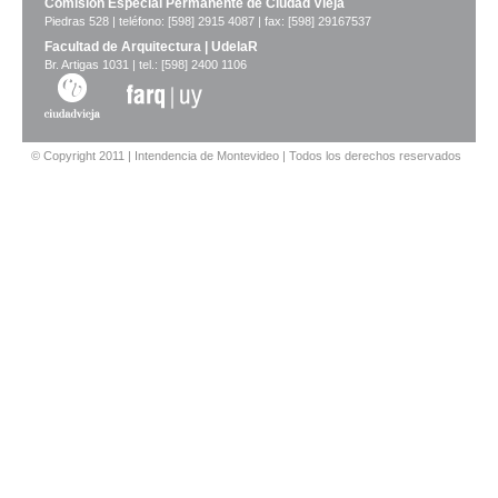
Comisión Especial Permanente de Ciudad Vieja
Piedras 528 | teléfono: [598] 2915 4087 | fax: [598] 29167537
Facultad de Arquitectura | UdelaR
Br. Artigas 1031 | tel.: [598] 2400 1106
© Copyright 2011 | Intendencia de Montevideo | Todos los derechos reservados