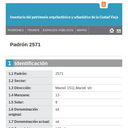
Jump
to
navigation
Back
PADRONES
TRAMOS
ESPACIOS PÚBLICOS
MAPAS
Menú
Back
to
principal
to
top
top
Padrón 2571
1
Identificación
1.1 Padrón:
2571
1.2 Sector:
-
no
1.3 Dirección:
Maciel
1511
,
Maciel
s/n
info-
1.4 Manzana:
13
1.5 Solar:
8
1.6 Denominación
sd
original:
1.7 Denominación actual:
sd