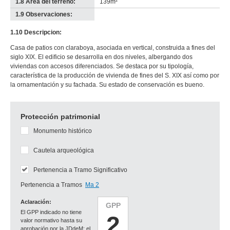
1.8 Área del terreno:
139m²
1.9 Observaciones:
-
no
1.10 Descripcion:
info-
Casa de patios con claraboya, asociada en vertical, construida a fines del
siglo XIX. El edificio se desarrolla en dos niveles, albergando dos
viviendas con accesos diferenciados. Se destaca por su tipología,
característica de la producción de vivienda de fines del S. XIX así como por
la ornamentación y su fachada. Su estado de conservación es bueno.
Protección patrimonial
Monumento histórico
Cautela arqueológica
Pertenencia a Tramo Significativo
Pertenencia a Tramos
Ma 2
Aclaración:
GPP
El GPP indicado no tiene
2
valor normativo hasta su
aprobación por la JDdeM; el