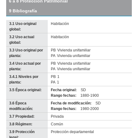
6 a 8 Protección Patrimonial
original
9 Bibliografía
3.1 Uso original
Habitación
global:
3.2 Uso actual
Habitación
Imagen del tramo:
Maciel (Ma 2)
global:
Descarga tamaño completo
3.3 Uso original por
PB
Vivienda unifamiliar
Anterior
Pausa
Siguiente
planta:
PA
Vivienda unifamiliar
3.4 Uso actual por
PB
Vivienda unifamiliar
planta:
PA
Vivienda unifamiliar
3.4.1 Niveles por
PB
1
planta:
PA
1
3.5 Época original:
Fecha original:
SD
Rango fechas:
1880-1900
3.6 Época
Fecha de modificación:
SD
modificación:
Rango fechas:
1980-2000
3.7 Propiedad:
Privada
3.8 Régimen:
Común
3.9 Protección
Protección departamental
legal: