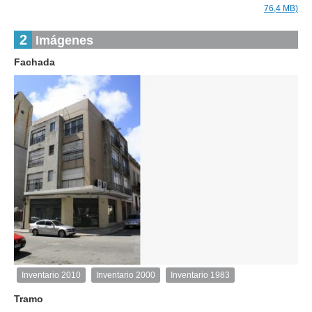
76,4 MB)
2
Imágenes
Fachada
1
de
1
Inventario 2010
Inventario 2000
Inventario 1983
Inventario
2010
Tramo
Exterior