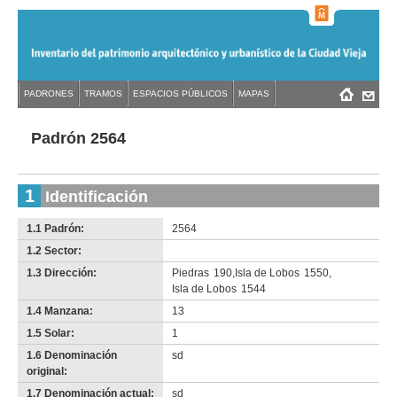
Jump
to
navigation
Back
PADRONES
TRAMOS
ESPACIOS PÚBLICOS
MAPAS
Menú
Back
to
principal
to
top
top
Padrón 2564
1
Identificación
1.1 Padrón:
2564
1.2 Sector:
-
no
1.3 Dirección:
Piedras
190
,
Isla de Lobos
1550
,
info-
Isla de Lobos
1544
1.4 Manzana:
13
1.5 Solar:
1
1.6 Denominación
sd
original:
1.7 Denominación actual:
sd