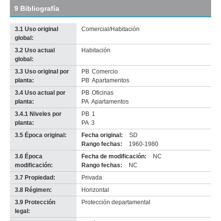
tamaño
9 Bibliografía
original
3.1 Uso original
Comercial/Habitación
global:
3.2 Uso actual
Habitación
Imagen del tramo:
Piedras (P 3)
global:
Descarga tamaño completo
3.3 Uso original por
PB
Comercio
Anterior
Pausa
Siguiente
planta:
PB
Apartamentos
3.4 Uso actual por
PB
Oficinas
planta:
PA
Apartamentos
3.4.1 Niveles por
PB
1
planta:
PA
3
3.5 Época original:
Fecha original:
SD
Rango fechas:
1960-1980
3.6 Época
Fecha de modificación:
NC
modificación:
Rango fechas:
NC
3.7 Propiedad:
Privada
3.8 Régimen:
Horizontal
3.9 Protección
Protección departamental
legal: