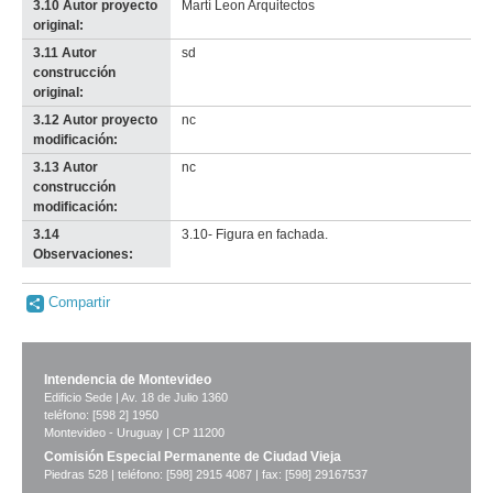
3.10 Autor proyecto
Martí Leon Arquitectos
original:
3.11 Autor
sd
construcción
original:
3.12 Autor proyecto
nc
modificación:
3.13 Autor
nc
construcción
modificación:
3.14
3.10- Figura en fachada.
Observaciones:
Compartir
Intendencia de Montevideo
Edificio Sede | Av. 18 de Julio 1360
teléfono: [598 2] 1950
Montevideo - Uruguay | CP 11200
Comisión Especial Permanente de Ciudad Vieja
Piedras 528 | teléfono: [598] 2915 4087 | fax: [598] 29167537