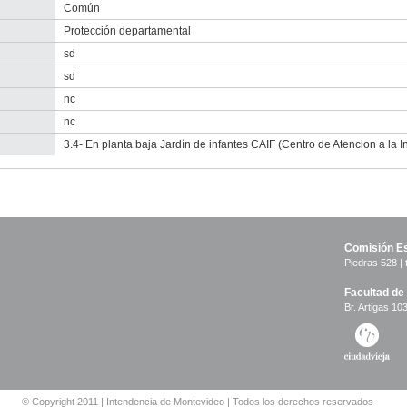
Común
Protección departamental
sd
sd
nc
nc
3.4- En planta baja Jardín de infantes CAIF (Centro de Atencion a la In
Comisión Es
Piedras 528 | 
Facultad de
Br. Artigas 103
© Copyright 2011 | Intendencia de Montevideo | Todos los derechos reservados