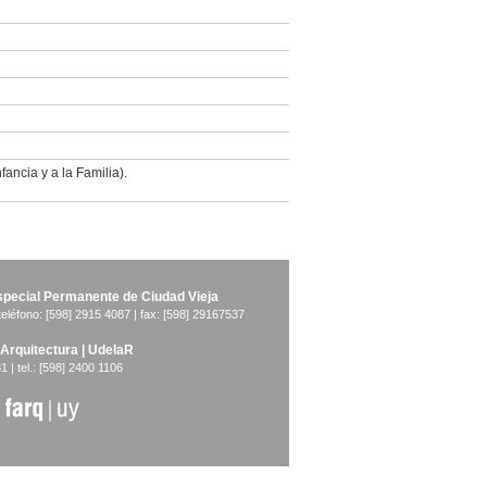
fancia y a la Familia).
pecial Permanente de Ciudad Vieja
teléfono: [598] 2915 4087 | fax: [598] 29167537
 Arquitectura | UdelaR
1 | tel.: [598] 2400 1106