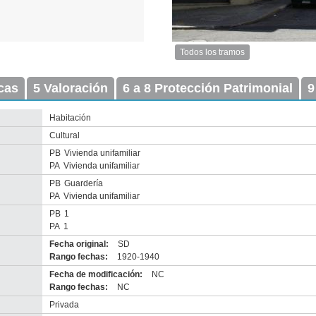
Todos los tramos
Imagen
del
icas
5 Valoración
6 a 8 Protección Patrimonial
tramo:
9
Isla
de
Habitación
Lobos
Cultural
(IL
1)
PB
Vivienda unifamiliar
Descargar
PA
Vivienda unifamiliar
tamaño
PB
Guardería
original
PA
Vivienda unifamiliar
PB
1
PA
1
Fecha original:
SD
Rango fechas:
1920-1940
Fecha de modificación:
NC
Rango fechas:
NC
Privada