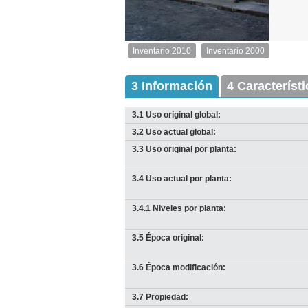
1
de
1
Inventario 2010
Inventario 2000
Inventario
2010
Exterior
3 Información
4 Característ
Descargar
imagen
3.1 Uso original global:
original
3.2 Uso actual global:
3.3 Uso original por planta:
3.4 Uso actual por planta:
3.4.1 Niveles por planta:
3.5 Época original:
3.6 Época modificación:
3.7 Propiedad: