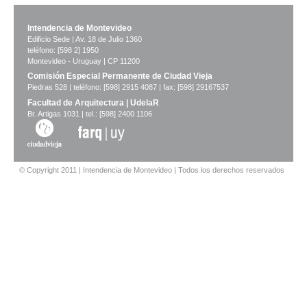
Intendencia de Montevideo
Edificio Sede | Av. 18 de Julio 1360
teléfono: [598 2] 1950
Montevideo - Uruguay | CP 11200
Comisión Especial Permanente de Ciudad Vieja
Piedras 528 | teléfono: [598] 2915 4087 | fax: [598] 29167537
Facultad de Arquitectura | UdelaR
Br. Artigas 1031 | tel.: [598] 2400 1106
© Copyright 2011 | Intendencia de Montevideo | Todos los derechos reservados