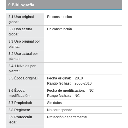
9 Bibliografía
3.1 Uso original
En construcción
global:
3.2 Uso actual
En construcción
Imagen del tramo:
Cerrito (Ce 2)
global:
Descarga tamaño completo
3.3 Uso original por
Anterior
Pausa
Siguiente
planta:
3.4 Uso actual por
planta:
3.4.1 Niveles por
planta:
3.5 Época original:
Fecha original:
2010
Rango fechas:
2000-2010
3.6 Época
Fecha de modificación:
NC
modificación:
Rango fechas:
NC
3.7 Propiedad:
Sin datos
3.8 Régimen:
No corresponde
3.9 Protección
Protección departamental
legal: