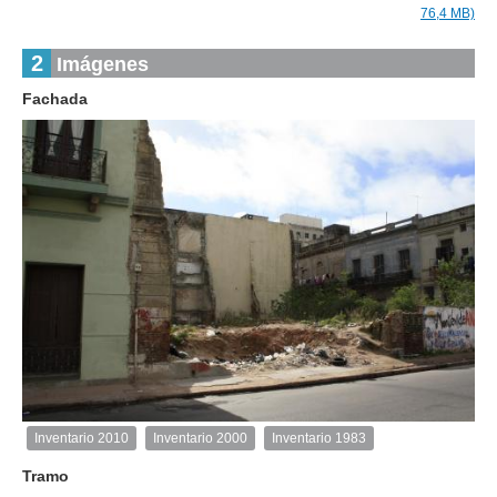
76,4 MB)
2
Imágenes
Fachada
1
de
1
Inventario 2010
Inventario 2000
Inventario 1983
Inventario
2010
Tramo
Exterior