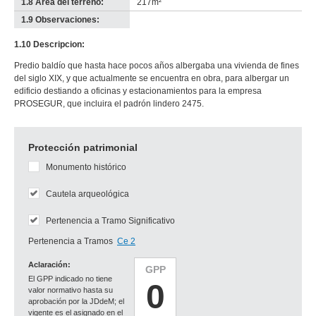
1.8 Área del terreno:
217m²
1.9 Observaciones:
-
no
1.10 Descripcion:
info-
Predio baldío que hasta hace pocos años albergaba una vivienda de fines
del siglo XIX, y que actualmente se encuentra en obra, para albergar un
edificio destiando a oficinas y estacionamientos para la empresa
PROSEGUR, que incluira el padrón lindero 2475.
Protección patrimonial
Monumento histórico
Cautela arqueológica
Pertenencia a Tramo Significativo
Pertenencia a Tramos
Ce 2
Aclaración:
GPP
El GPP indicado no tiene
0
valor normativo hasta su
aprobación por la JDdeM; el
vigente es el asignado en el