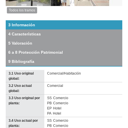
Anterior
Pausa
Siguiente
Todos los tramos
Imagen
del
tramo:
3 Información
Sarandí
4 Características
(Sa
12)
5 Valoración
Descargar
tamaño
6 a 8 Protección Patrimonial
original
9 Bibliografía
3.1 Uso original
Comercial/Habitación
global:
3.2 Uso actual
Comercial
Imagen del tramo:
Bartolomé Mitre (BM 6)
global:
Descarga tamaño completo
3.3 Uso original por
SS
Comercio
Anterior
Pausa
Siguiente
planta:
PB
Comercio
EP
Hotel
PA
Hotel
3.4 Uso actual por
SS
Comercio
planta:
PB
Comercio