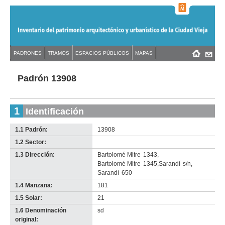
Jump
to
navigation
Back
PADRONES
TRAMOS
ESPACIOS PÚBLICOS
MAPAS
Menú
Back
to
principal
to
top
top
Padrón 13908
1
Identificación
1.1 Padrón:
13908
1.2 Sector:
-
no
1.3 Dirección:
Bartolomé Mitre
1343
,
info-
Bartolomé Mitre
1345
,
Sarandí
s/n
,
Sarandí
650
1.4 Manzana:
181
1.5 Solar:
21
1.6 Denominación
sd
original: