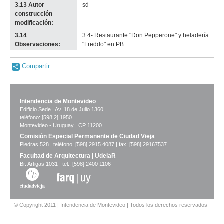
3.13 Autor
sd
construcción
modificación:
3.14
3.4- Restaurante "Don Pepperone" y heladería
Observaciones:
"Freddo" en PB.
Compartir
Intendencia de Montevideo
Edificio Sede | Av. 18 de Julio 1360
teléfono: [598 2] 1950
Montevideo - Uruguay | CP 11200
Comisión Especial Permanente de Ciudad Vieja
Piedras 528 | teléfono: [598] 2915 4087 | fax: [598] 29167537
Facultad de Arquitectura | UdelaR
Br. Artigas 1031 | tel.: [598] 2400 1106
© Copyright 2011 | Intendencia de Montevideo | Todos los derechos reservados