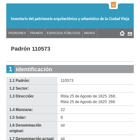
Jump
to
navigation
Back
PADRONES
TRAMOS
ESPACIOS PÚBLICOS
MAPAS
Menú
Back
to
principal
to
top
top
Padrón 110573
1
Identificación
1.1 Padrón:
110573
1.2 Sector:
-
no
1.3 Dirección:
Rbla 25 de Agosto de 1825
268
,
info-
Rbla 25 de Agosto de 1825
266
1.4 Manzana:
22
1.5 Solar:
8
1.6 Denominación
sd
original:
1.7 Denominación actual:
sd