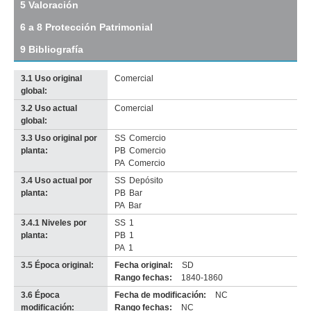
5 Valoración
Agosto
de
6 a 8 Protección Patrimonial
1825
(R
9 Bibliografía
5)
Descargar
3.1 Uso original
Comercial
tamaño
global:
original
3.2 Uso actual
Comercial
Imagen del tramo:
Rbla 25 de Agosto de 1825 (R 5)
global:
Descarga tamaño completo
3.3 Uso original por
SS
Comercio
Anterior
Pausa
Siguiente
planta:
PB
Comercio
PA
Comercio
3.4 Uso actual por
SS
Depósito
planta:
PB
Bar
PA
Bar
3.4.1 Niveles por
SS
1
planta:
PB
1
PA
1
3.5 Época original:
Fecha original:
SD
Rango fechas:
1840-1860
3.6 Época
Fecha de modificación:
NC
modificación:
Rango fechas:
NC