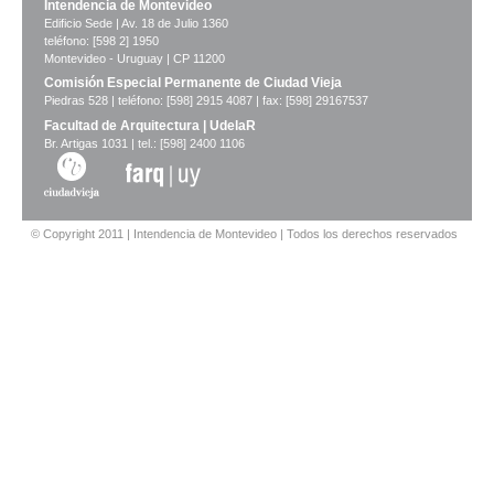
Intendencia de Montevideo
Edificio Sede | Av. 18 de Julio 1360
teléfono: [598 2] 1950
Montevideo - Uruguay | CP 11200
Comisión Especial Permanente de Ciudad Vieja
Piedras 528 | teléfono: [598] 2915 4087 | fax: [598] 29167537
Facultad de Arquitectura | UdelaR
Br. Artigas 1031 | tel.: [598] 2400 1106
© Copyright 2011 | Intendencia de Montevideo | Todos los derechos reservados