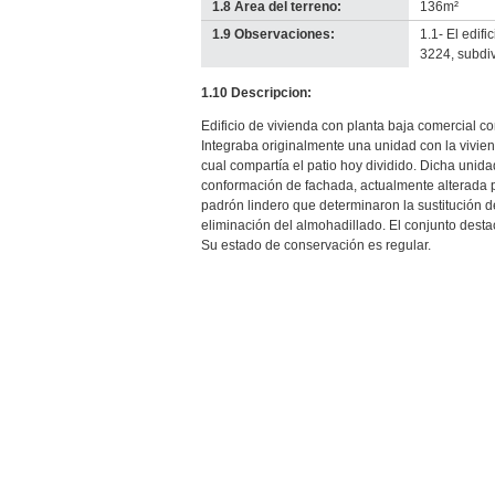
1.8 Área del terreno:
136m²
1.9 Observaciones:
1.1- El edif
3224, subdiv
1.10 Descripcion:
Edificio de vivienda con planta baja comercial co
Integraba originalmente una unidad con la vivien
cual compartía el patio hoy dividido. Dicha unid
conformación de fachada, actualmente alterada p
padrón lindero que determinaron la sustitución d
eliminación del almohadillado. El conjunto destac
Su estado de conservación es regular.