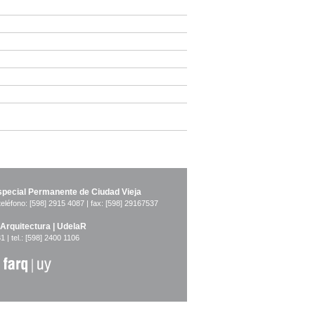
pecial Permanente de Ciudad Vieja
teléfono: [598] 2915 4087 | fax: [598] 29167537
 Arquitectura | UdelaR
1 | tel.: [598] 2400 1106