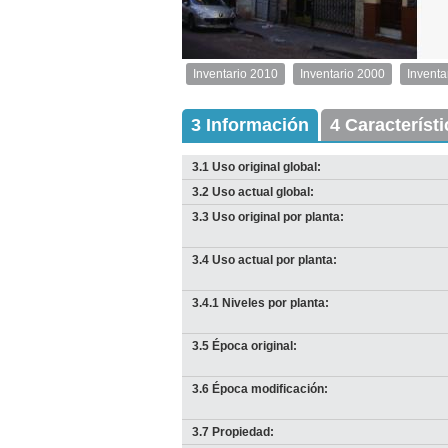
1
de
1
Inventario 2010
Inventario 2000
Inventa
Inventario
2010
Exterior
3 Información
4 Característ
Descargar
imagen
3.1 Uso original global:
original
3.2 Uso actual global:
3.3 Uso original por planta:
3.4 Uso actual por planta:
3.4.1 Niveles por planta:
3.5 Época original:
3.6 Época modificación:
3.7 Propiedad: