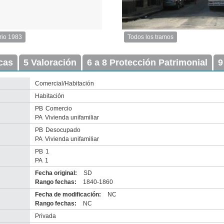
rio 1983
Todos los tramos
Imagen
del
icas
5 Valoración
6 a 8 Protección Patrimonial
tramo:
9
Treinta
Y
Comercial/Habitación
Tres
Habitación
(TT
2)
PB
Comercio
Descargar
PA
Vivienda unifamiliar
tamaño
PB
Desocupado
original
PA
Vivienda unifamiliar
PB
1
PA
1
Fecha original:
SD
Rango fechas:
1840-1860
Fecha de modificación:
NC
Rango fechas:
NC
Privada