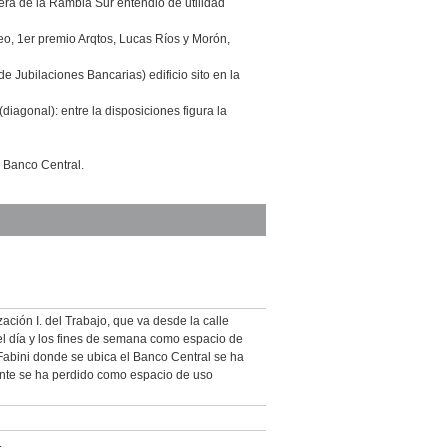
ra de la Rambla Sur entendió de utilidad
o, 1er premio Arqtos, Lucas Ríos y Morón,
de Jubilaciones Bancarias) edificio sito en la
diagonal): entre la disposiciones figura la
 Banco Central.
ción I. del Trabajo, que va desde la calle
 del día y los fines de semana como espacio de
 Fabini donde se ubica el Banco Central se ha
nte se ha perdido como espacio de uso
.