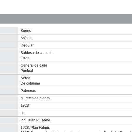
Inventario
2010
Descargar
imagen
original
Bueno
Asfalto
Regular
Baldosa de cemento
Otros
General de calle
Puntual
Aérea
De columna
Palmeras
nventario 2010
nventario 2000
nventario 2000
Muretes de piedra.
escargar imagen original
escargar imagen original
escargar imagen original
1928
sd
Ing. Juan P. Fabini.
1928: Plan Fabini.