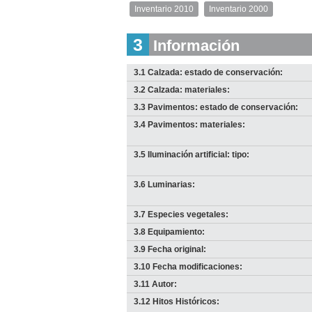
Inventario 2010
Inventario 2000
Inventario
2010
3
Información
Descargar
imagen
original
3.1 Calzada: estado de conservación:
3.2 Calzada: materiales:
3.3 Pavimentos: estado de conservación:
3.4 Pavimentos: materiales:
3.5 Iluminación artificial: tipo:
3.6 Luminarias:
3.7 Especies vegetales:
I
I
I
3.8 Equipamiento:
D
D
D
3.9 Fecha original:
Anterior
Anterior
Pausa
Pausa
Siguiente
Siguiente
3.10 Fecha modificaciones:
3.11 Autor:
3.12 Hitos Históricos: