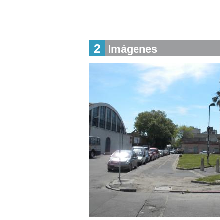
2
Imágenes
Alzados con alimertría de Plazuela Organización
Descargar tamaño original
,
Descargar tamaño 