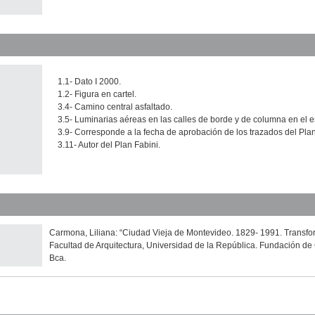
1.1- Dato I 2000.
1.2- Figura en cartel.
3.4- Camino central asfaltado.
3.5- Luminarias aéreas en las calles de borde y de columna en el e
3.9- Corresponde a la fecha de aprobación de los trazados del Plan 
3.11- Autor del Plan Fabini.
Carmona, Liliana: “Ciudad Vieja de Montevideo. 1829- 1991. Transfo
Facultad de Arquitectura, Universidad de la República. Fundación de 
Bca.