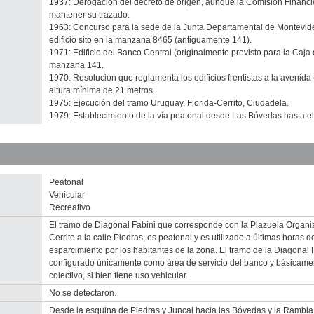
1937: Derogación del decreto de origen, aunque la Comisión Financie
mantener su trazado.
1963: Concurso para la sede de la Junta Departamental de Montevide
edificio sito en la manzana 8465 (antiguamente 141).
1971: Edificio del Banco Central (originalmente previsto para la Caja 
manzana 141.
1970: Resolución que reglamenta los edificios frentistas a la avenida (
altura mínima de 21 metros.
1975: Ejecución del tramo Uruguay, Florida-Cerrito, Ciudadela.
1979: Establecimiento de la vía peatonal desde Las Bóvedas hasta el
Peatonal
Vehicular
Recreativo
El tramo de Diagonal Fabini que corresponde con la Plazuela Organiza
Cerrito a la calle Piedras, es peatonal y es utilizado a últimas horas
esparcimiento por los habitantes de la zona. El tramo de la Diagonal
configurado únicamente como área de servicio del banco y básicame
colectivo, si bien tiene uso vehicular.
No se detectaron.
Desde la esquina de Piedras y Juncal hacia las Bóvedas y la Rambla