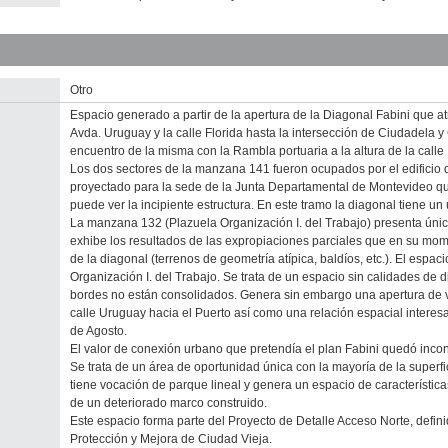
Otro
Espacio generado a partir de la apertura de la Diagonal Fabini que a
Avda. Uruguay y la calle Florida hasta la intersección de Ciudadela y
encuentro de la misma con la Rambla portuaria a la altura de la calle
Los dos sectores de la manzana 141 fueron ocupados por el edificio del
proyectado para la sede de la Junta Departamental de Montevideo qu
puede ver la incipiente estructura. En este tramo la diagonal tiene un 
La manzana 132 (Plazuela Organización I. del Trabajo) presenta únic
exhibe los resultados de las expropiaciones parciales que en su mome
de la diagonal (terrenos de geometría atípica, baldíos, etc.). El espa
Organización I. del Trabajo. Se trata de un espacio sin calidades de d
bordes no están consolidados. Genera sin embargo una apertura de vi
calle Uruguay hacia el Puerto así como una relación espacial interes
de Agosto.
El valor de conexión urbano que pretendía el plan Fabini quedó inco
Se trata de un área de oportunidad única con la mayoría de la super
tiene vocación de parque lineal y genera un espacio de característic
de un deteriorado marco construido.
Este espacio forma parte del Proyecto de Detalle Acceso Norte, defin
Protección y Mejora de Ciudad Vieja.