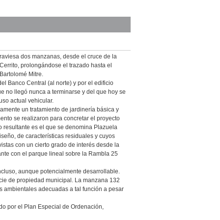
traviesa dos manzanas, desde el cruce de la
 Cerrito, prolongándose el trazado hasta el
 Bartolomé Mitre.
 Banco Central (al norte) y por el edificio
e no llegó nunca a terminarse y del que hoy se
uso actual vehicular.
amente un tratamiento de jardinería básica y
nto se realizaron para concretar el proyecto
cio resultante es el que se denomina Plazuela
iseño, de características residuales y cuyos
stas con un cierto grado de interés desde la
ante con el parque lineal sobre la Rambla 25
ncluso, aunque potencialmente desarrollable.
ficie de propiedad municipal. La manzana 132
as ambientales adecuadas a tal función a pesar
ido por el Plan Especial de Ordenación,